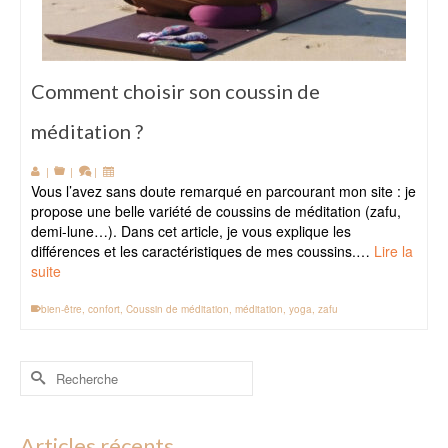
Comment choisir son coussin de
méditation ?
|
|
|
Vous l’avez sans doute remarqué en parcourant mon site : je
propose une belle variété de coussins de méditation (zafu,
demi-lune…). Dans cet article, je vous explique les
différences et les caractéristiques de mes coussins.…
Lire la
suite
bien-être
,
confort
,
Coussin de méditation
,
méditation
,
yoga
,
zafu
Rechercher :
Articles récents