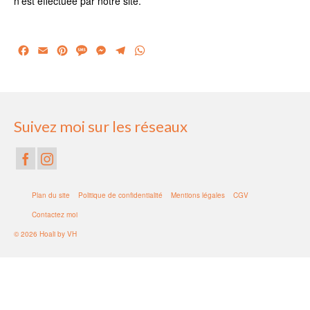
n’est effectuée par notre site.
Facebook
Email
Pinterest
Message
Messenger
Telegram
WhatsApp
Suivez moi sur les réseaux
Plan du site
Politique de confidentialité
Mentions légales
CGV
Contactez moi
© 2026 Hoali by VH