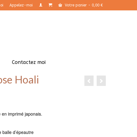
oi
Appelez-moi
Votre panier
-
0,00
€
Contactez moi
ose Hoali
e en imprimé japonais.
e balle d’épeautre