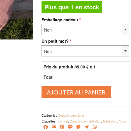
Plus que 1 en stock
Emballage cadeau
*
Non
Un petit mot?
*
Non
Prix du produit
85,00
€ x 1
Total
quantité
AJOUTER AU PANIER
de
Coussin
demi
lune
Catégorie :
Coussin demi lune
Rose
Étiquettes :
confort
,
Coussin de méditation
,
Méditation
,
Yoga
Hoali
Facebook
Email
Pinterest
Message
Messenger
Telegram
WhatsApp