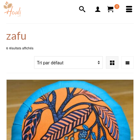
0
zafu
6 résultats affichés